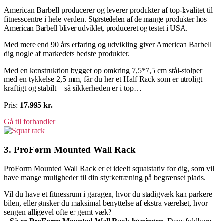
American Barbell producerer og leverer produkter af top-kvalitet til
fitnesscentre i hele verden.
Størstedelen af de mange produkter hos
American Barbell bliver udviklet, produceret og testet i USA.
Med mere end 90 års erfaring og udvikling giver American Barbell
dig nogle af markedets bedste produkter.
Med en konstruktion bygget op omkring 7,5*7,5 cm stål-stolper
med en tykkelse 2,5 mm, får du her et Half Rack som er utroligt
kraftigt og stabilt – så sikkerheden er i top…
Pris:
17.995 kr.
Gå til forhandler
3. ProForm Mounted Wall Rack
ProForm Mounted Wall Rack er et ideelt squatstativ for dig, som vil
have mange muligheder til din styrketræning på begrænset plads.
Vil du have et fitnessrum i garagen, hvor du stadigvæk kan parkere
bilen, eller ønsker du maksimal benyttelse af ekstra værelset, hvor
sengen alligevel ofte er gemt væk?
– Så er ProForm Mounted Wall Rack løsningen.
Dens foldbare