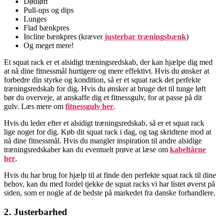
Dødløft
Pull-ups og dips
Lunges
Flad bænkpres
Incline bænkpres (kræver
justerbar træningsbænk
)
Og meget mere!
Et squat rack er et alsidigt træningsredskab, der kan hjælpe dig med
at nå dine fitnessmål hurtigere og mere effektivt. Hvis du ønsker at
forbedre din styrke og kondition, så er et squat rack det perfekte
træningsredskab for dig. Hvis du ønsker at bruge det til tunge løft
bør du overveje, at anskaffe dig et fitnessgulv, for at passe på dit
gulv. Læs mere om
fitnessgulv her
.
Hvis du leder efter et alsidigt træningsredskab, så er et squat rack
lige noget for dig. Køb dit squat rack i dag, og tag skridtene mod at
nå dine fitnessmål. Hvis du mangler inspiration til andre alsidige
træningsredskaber kan du eventuelt prøve at læse om
kabeltårne
her
.
Hvis du har brug for hjælp til at finde den perfekte squat rack til dine
behov, kan du med fordel tjekke de squat racks vi har listet øverst på
siden, som er nogle af de bedste på markedet fra danske forhandlere.
2. Justerbarhed