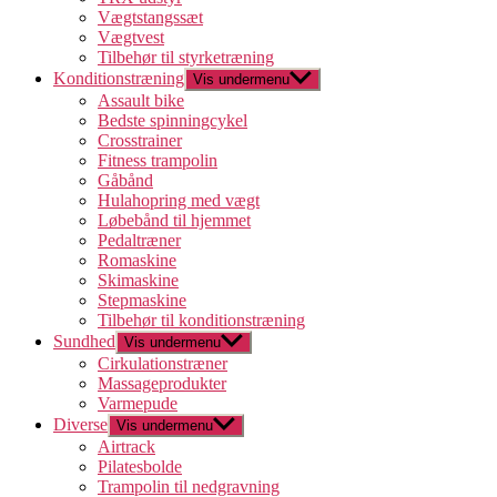
Vægtstangssæt
Vægtvest
Tilbehør til styrketræning
Konditionstræning
Vis undermenu
Assault bike
Bedste spinningcykel
Crosstrainer
Fitness trampolin
Gåbånd
Hulahopring med vægt
Løbebånd til hjemmet
Pedaltræner
Romaskine
Skimaskine
Stepmaskine
Tilbehør til konditionstræning
Sundhed
Vis undermenu
Cirkulationstræner
Massageprodukter
Varmepude
Diverse
Vis undermenu
Airtrack
Pilatesbolde
Trampolin til nedgravning