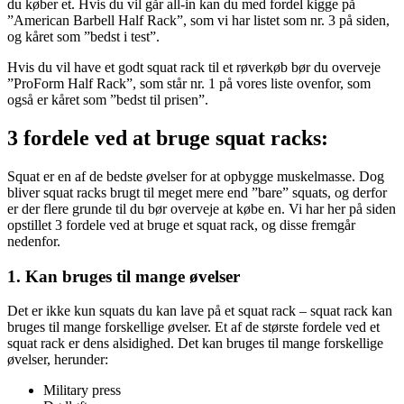
du køber et. Hvis du vil går all-in kan du med fordel kigge på
”American Barbell Half Rack”, som vi har listet som nr. 3 på siden,
og kåret som ”bedst i test”.
Hvis du vil have et godt squat rack til et røverkøb bør du overveje
”ProForm Half Rack”, som står nr. 1 på vores liste ovenfor, som
også er kåret som ”bedst til prisen”.
3
fordele ved at bruge squat racks:
Squat er en af de bedste øvelser for at opbygge muskelmasse. Dog
bliver squat racks brugt til meget mere end ”bare” squats, og derfor
er der flere grunde til du bør overveje at købe en. Vi har her på siden
opstillet 3 fordele ved at bruge et squat rack, og disse fremgår
nedenfor.
1. Kan bruges til mange øvelser
Det er ikke kun squats du kan lave på et squat rack – squat rack kan
bruges til mange forskellige øvelser. Et af de største fordele ved et
squat rack er dens alsidighed. Det kan bruges til mange forskellige
øvelser, herunder:
Military press