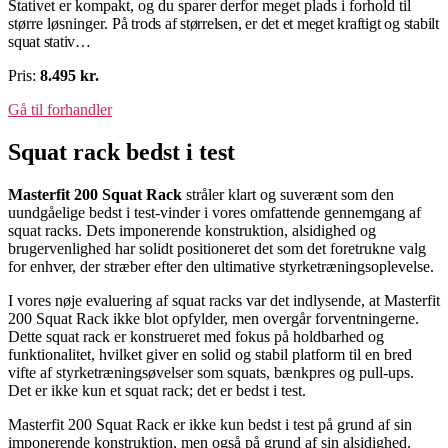
Stativet er kompakt, og du sparer derfor meget plads i forhold til
større løsninger.
På trods af størrelsen, er det et meget kraftigt og stabilt
squat stativ…
Pris:
8.495 kr.
Gå til forhandler
Squat rack bedst i test
Masterfit 200 Squat Rack
stråler klart og suverænt som den
uundgåelige bedst i test-vinder i vores omfattende gennemgang af
squat racks. Dets imponerende konstruktion, alsidighed og
brugervenlighed har solidt positioneret det som det foretrukne valg
for enhver, der stræber efter den ultimative styrketræningsoplevelse.
I vores nøje evaluering af squat racks var det indlysende, at Masterfit
200 Squat Rack ikke blot opfylder, men overgår forventningerne.
Dette squat rack er konstrueret med fokus på holdbarhed og
funktionalitet, hvilket giver en solid og stabil platform til en bred
vifte af styrketræningsøvelser som squats, bænkpres og pull-ups.
Det er ikke kun et squat rack; det er bedst i test.
Masterfit 200 Squat Rack er ikke kun bedst i test på grund af sin
imponerende konstruktion, men også på grund af sin alsidighed.