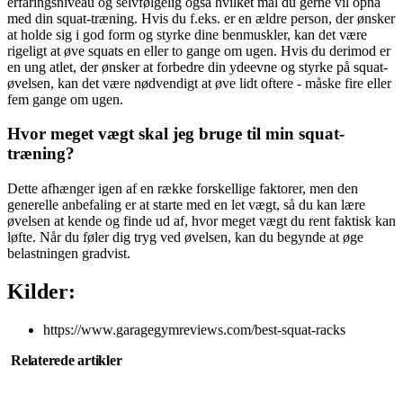
erfaringsniveau og selvfølgelig også hvilket mål du gerne vil opnå
med din squat-træning. Hvis du f.eks. er en ældre person, der ønsker
at holde sig i god form og styrke dine benmuskler, kan det være
rigeligt at øve squats en eller to gange om ugen. Hvis du derimod er
en ung atlet, der ønsker at forbedre din ydeevne og styrke på squat-
øvelsen, kan det være nødvendigt at øve lidt oftere - måske fire eller
fem gange om ugen.
Hvor meget vægt skal jeg bruge til min squat-
træning?
Dette afhænger igen af en række forskellige faktorer, men den
generelle anbefaling er at starte med en let vægt, så du kan lære
øvelsen at kende og finde ud af, hvor meget vægt du rent faktisk kan
løfte. Når du føler dig tryg ved øvelsen, kan du begynde at øge
belastningen gradvist.
Kilder:
https://www.garagegymreviews.com/best-squat-racks
Relaterede artikler