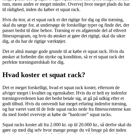
rum, mens andre er meget mindre. Overvej hvor meget plads du har
til rådighed, inden du køber et squat rack.
Hvis du tror, at et squat rack er det rigtige for dig og din træning,
skal du sørge for, at undersøge de forskellige typer og finde det, der
passer bedst til dine behov. Træning er en afgørende del af ethvert
fitnessprogram, og hvis du ønsker at gøre det rigtigt, skal du sikre
dig, at du har de rigtige værktøjer.
Det er altså mange gode grunde til at købe et squat rack. Hvis du
ønsker at forbedre din styrke og kondition, så er et squat rack det
perfekte træningsredskab for dig.
Hvad koster et squat rack?
Det er meget forskelligt, hvad et squat rack koster, eftersom de
afviger meget i kvalitet og egenskaber. Hvis du er helt ny indenfor
træningsverdenen kan det bedst betale sig, at gå på udkig efter et
godt tilbud. Hvis du omvendt har meget erfaring indenfor træning,
og har været vant til de fede squat racks nede fra fitnesscentrene kan
du med fordel overveje at købe de ”hardcore” squat racks.
Squat racks koster alt fra 2.000 kr. op til 20.000 kr., så derfor skal du
gøre op med dig selv hvor mange penge du vil bruge på det inden