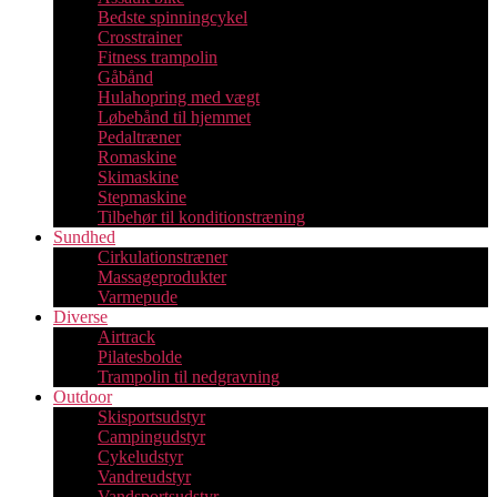
Bedste spinningcykel
Crosstrainer
Fitness trampolin
Gåbånd
Hulahopring med vægt
Løbebånd til hjemmet
Pedaltræner
Romaskine
Skimaskine
Stepmaskine
Tilbehør til konditionstræning
Sundhed
Cirkulationstræner
Massageprodukter
Varmepude
Diverse
Airtrack
Pilatesbolde
Trampolin til nedgravning
Outdoor
Skisportsudstyr
Campingudstyr
Cykeludstyr
Vandreudstyr
Vandsportsudstyr