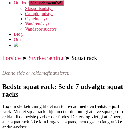
Outdoor
Vis undermenu
Skisportsudstyr
Campingudstyr
Cykeludstyr
Vandreudstyr
Vandsportsudstyr
Blog
Om
Forside
➤
Styrketræning
➤ Squat rack
Denne side er reklamefinansieret.
Bedste squat rack: Se de 7 udvalgte squat
racks
Tag din styrketræning til det næste niveau med den
bedste squat
rack
. Med et squat rack i hjemmet er det muligt at lave squats, som
er blandt de bedste øvelser der findes. Det er dog vigtigt at påpege,
at et squat rack ikke kun bruges til squats, men også en lang række
andre øvelser.