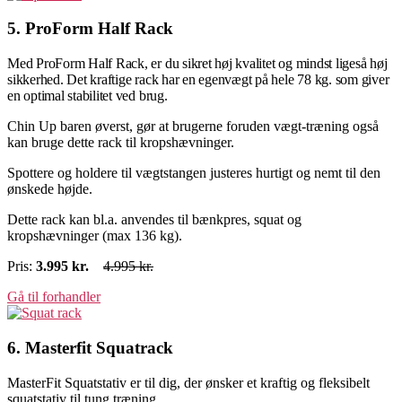
5. ProForm Half Rack
Med ProForm Half Rack, er du sikret høj kvalitet og mindst ligeså høj
sikkerhed. Det kraftige rack har en egenvægt på hele 78 kg. som giver
en optimal stabilitet ved brug.
Chin Up baren øverst, gør at brugerne foruden vægt-træning også
kan bruge dette rack til kropshævninger.
Spottere og holdere til vægtstangen justeres hurtigt og nemt til den
ønskede højde.
Dette rack kan bl.a. anvendes til bænkpres, squat og
kropshævninger (max 136 kg).
Pris:
3.995
kr.
4.995 kr.
Gå til forhandler
6. Masterfit Squatrack
MasterFit Squatstativ er til dig, der ønsker et kraftig og fleksibelt
squatstativ til tung træning.