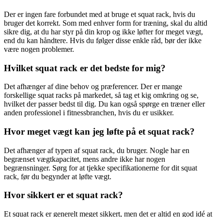
Der er ingen fare forbundet med at bruge et squat rack, hvis du
bruger det korrekt. Som med enhver form for træning, skal du altid
sikre dig, at du har styr på din krop og ikke løfter for meget vægt,
end du kan håndtere. Hvis du følger disse enkle råd, bør der ikke
være nogen problemer.
Hvilket squat rack er det bedste for mig?
Det afhænger af dine behov og præferencer. Der er mange
forskellige squat racks på markedet, så tag et kig omkring og se,
hvilket der passer bedst til dig. Du kan også spørge en træner eller
anden professionel i fitnessbranchen, hvis du er usikker.
Hvor meget vægt kan jeg løfte på et squat rack?
Det afhænger af typen af squat rack, du bruger. Nogle har en
begrænset vægtkapacitet, mens andre ikke har nogen
begrænsninger. Sørg for at tjekke specifikationerne for dit squat
rack, før du begynder at løfte vægt.
Hvor sikkert er et squat rack?
Et squat rack er generelt meget sikkert, men det er altid en god idé at