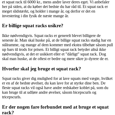
et squat rack til 6000 kr., mens andre laver deres eget. Vi anbefaler
her på siden, at du køber det bedste du har råd til. Et squat rack er
meget slidstærkt, og holder i mange år, og derfor er det en
investering i din fysik de næste mange år.
Er billige squat racks usikre?
Ikke nødvendigvis. Squat racks er generelt blevet billigere de
seneste år. Man skal huske på, at de billige squat racks stadig har en
stålramme, og mange af dem kommer med ekstra tilbehør såsom pull
up bars til trods for prisen. Et billigt squat rack betyder altså ikke
nødvendigvis, at det er usikkert eller et ”dårligt” squat rack. Dog
skal man huske, at de oftest er bedre og mere sikre jo dyrere de er.
Hvorfor skal jeg bruge et squat rack?
Squat racks giver dig mulighed for at lave squats med vægte, hvilket
er en af de bedste øvelser, du kan lave for at styrke dine ben. De
fleste squat racks vil også have andre redskaber koblet på, som du
kan bruge til at udføre andre øvelser, såsom bicepscurls og
tricepscurls.
Er der nogen fare forbundet med at bruge et squat
rack?