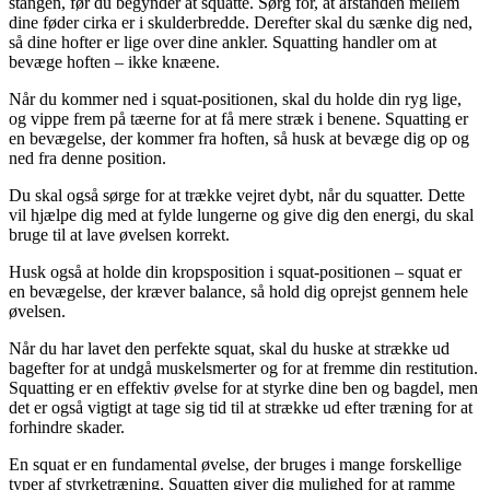
stangen, før du begynder at squatte. Sørg for, at afstanden mellem
dine føder cirka er i skulderbredde. Derefter skal du sænke dig ned,
så dine hofter er lige over dine ankler. Squatting handler om at
bevæge hoften – ikke knæene.
Når du kommer ned i squat-positionen, skal du holde din ryg lige,
og vippe frem på tæerne for at få mere stræk i benene. Squatting er
en bevægelse, der kommer fra hoften, så husk at bevæge dig op og
ned fra denne position.
Du skal også sørge for at trække vejret dybt, når du squatter. Dette
vil hjælpe dig med at fylde lungerne og give dig den energi, du skal
bruge til at lave øvelsen korrekt.
Husk også at holde din kropsposition i squat-positionen – squat er
en bevægelse, der kræver balance, så hold dig oprejst gennem hele
øvelsen.
Når du har lavet den perfekte squat, skal du huske at strække ud
bagefter for at undgå muskelsmerter og for at fremme din restitution.
Squatting er en effektiv øvelse for at styrke dine ben og bagdel, men
det er også vigtigt at tage sig tid til at strække ud efter træning for at
forhindre skader.
En squat er en fundamental øvelse, der bruges i mange forskellige
typer af styrketræning. Squatten giver dig mulighed for at ramme