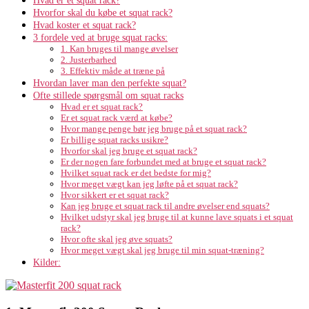
Hvorfor skal du købe et squat rack?
Hvad koster et squat rack?
3 fordele ved at bruge squat racks:
1. Kan bruges til mange øvelser
2. Justerbarhed
3. Effektiv måde at træne på
Hvordan laver man den perfekte squat?
Ofte stillede spørgsmål om squat racks
Hvad er et squat rack?
Er et squat rack værd at købe?
Hvor mange penge bør jeg bruge på et squat rack?
Er billige squat racks usikre?
Hvorfor skal jeg bruge et squat rack?
Er der nogen fare forbundet med at bruge et squat rack?
Hvilket squat rack er det bedste for mig?
Hvor meget vægt kan jeg løfte på et squat rack?
Hvor sikkert er et squat rack?
Kan jeg bruge et squat rack til andre øvelser end squats?
Hvilket udstyr skal jeg bruge til at kunne lave squats i et squat
rack?
Hvor ofte skal jeg øve squats?
Hvor meget vægt skal jeg bruge til min squat-træning?
Kilder: