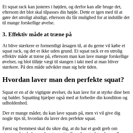
Et squat rack kan justeres i højden, og derfor kan alle bruge det,
eftersom det blot skal tilpasses din højde. Dette er igen med til at
gøre det utroligt alsidigt, eftersom du får mulighed for at indstille det
til mange forskellige øvelse.
3. Effektiv måde at træne på
At blive stærkere er formentligt årsagen til, at du gerne vil købe et
squat rack, og det er ikke uden grund. Et squat rack er en utrolig
effektiv måde at træne på, eftersom man kan lave mange forskellige
øvelser, og blot tilføje vægt til stangen i takt med at man bliver
stærkere. På den måde udvikler man sig hele tiden.
Hvordan laver man den perfekte squat?
Squat er en af de vigtigste øvelser, du kan lave for at styrke dine ben
og balder. Squatting hjælper også med at forbedre din kondition og
udholdenhed.
Der er mange måder, du kan lave squats på, men vi vil give dig
nogle tips til, hvordan du laver den perfekte squat.
Først og fremmest skal du sikre dig, at du har et godt greb om