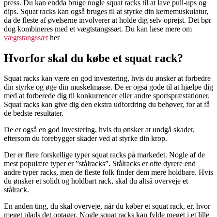
press. Du kan endda bruge nogle squat racks til at lave pull-ups og
dips. Squat racks kan også bruges til at styrke din kernemuskulatur,
da de fleste af øvelserne involverer at holde dig selv oprejst. Det bør
dog kombineres med et vægtstangssæt. Du kan læse mere om
vægtstangssæt
her
Hvorfor skal du købe et squat rack?
Squat racks kan være en god investering, hvis du ønsker at forbedre
din styrke og øge din muskelmasse. De er også gode til at hjælpe dig
med at forberede dig til konkurrencer eller andre sportspræstationer.
Squat racks kan give dig den ekstra udfordring du behøver, for at få
de bedste resultater.
De er også en god investering, hvis du ønsker at undgå skader,
eftersom du forebygger skader ved at styrke din krop.
Der er flere forskellige typer squat racks på markedet. Nogle af de
mest populære typer er ”stålracks”. Stålracks er ofte dyrere end
andre typer racks, men de fleste folk finder dem mere holdbare. Hvis
du ønsker et solidt og holdbart rack, skal du altså overveje et
stålrack.
En anden ting, du skal overveje, når du køber et squat rack, er, hvor
meget plads det optager. Nogle squat racks kan fylde meget i et lille