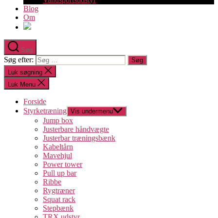
Blog
Om
Søg
Søg efter:
Luk søgning
Luk Menu
Forside
Styrketræning
Vis undermenu
Jump box
Justerbare håndvægte
Justerbar træningsbænk
Kabeltårn
Mavehjul
Power tower
Pull up bar
Ribbe
Rygtræner
Squat rack
Stepbænk
TRX udstyr