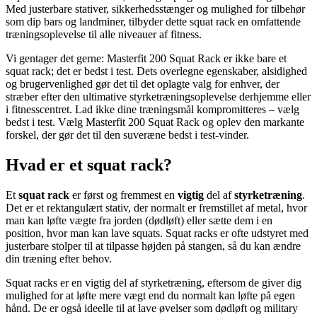
Med justerbare stativer, sikkerhedsstænger og mulighed for tilbehør
som dip bars og landminer, tilbyder dette squat rack en omfattende
træningsoplevelse til alle niveauer af fitness.
Vi gentager det gerne: Masterfit 200 Squat Rack er ikke bare et
squat rack; det er bedst i test. Dets overlegne egenskaber, alsidighed
og brugervenlighed gør det til det oplagte valg for enhver, der
stræber efter den ultimative styrketræningsoplevelse derhjemme eller
i fitnesscentret. Lad ikke dine træningsmål kompromitteres – vælg
bedst i test. Vælg Masterfit 200 Squat Rack og oplev den markante
forskel, der gør det til den suveræne bedst i test-vinder.
Hvad er et squat rack?
Et
squat rack
er først og fremmest en
vigtig
del af
styrketræning
.
Det er et rektangulært stativ, der normalt er fremstillet af metal, hvor
man kan løfte vægte fra jorden (dødløft) eller sætte dem i en
position, hvor man kan lave squats. Squat racks er ofte udstyret med
justerbare stolper til at tilpasse højden på stangen, så du kan ændre
din træning efter behov.
Squat racks er en vigtig del af styrketræning, eftersom de giver dig
mulighed for at løfte mere vægt end du normalt kan løfte på egen
hånd. De er også ideelle til at lave øvelser som dødløft og military