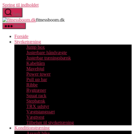
Spring til indholdet
Søg
fitnessboom.dk
Menu
Forside
Styrketræning
Jump box
Justerbare håndvægte
Justerbar træningsbænk
Kabeltårn
Mavehjul
Power tower
Pull up bar
Ribbe
Rygtræner
Squat rack
Stepbænk
TRX udstyr
Vægtstangssæt
Vægtvest
Tilbehør til styrketræning
Konditionstræning
Assault bike