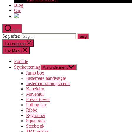
Blog
Om
Søg
Søg efter:
Luk søgning
Luk Menu
Forside
Styrketræning
Vis undermenu
Jump box
Justerbare håndvægte
Justerbar træningsbænk
Kabeltårn
Mavehjul
Power tower
Pull up bar
Ribbe
Rygtræner
Squat rack
Stepbænk
TRX udstyr