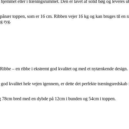
hjemmet eller i træningsrummet. Den er lavet af solid bøg og leveres ub
pånær toppen, som er 16 cm. Ribben vejer 16 kg og kan bruges til en 
g ryg.
ibbe – en ribbe i ekstremt god kvalitet og med et nytænkende design. F
god kvalitet hele vejen igennem, er dette det perfekte træningsredska
g 78cm bred med en dybde på 12cm i bunden og 54cm i toppen.