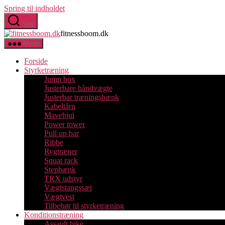
Spring til indholdet
Søg
fitnessboom.dk
Menu
Forside
Styrketræning
Jump box
Justerbare håndvægte
Justerbar træningsbænk
Kabeltårn
Mavehjul
Power tower
Pull up bar
Ribbe
Rygtræner
Squat rack
Stepbænk
TRX udstyr
Vægtstangssæt
Vægtvest
Tilbehør til styrketræning
Konditionstræning
Assault bike