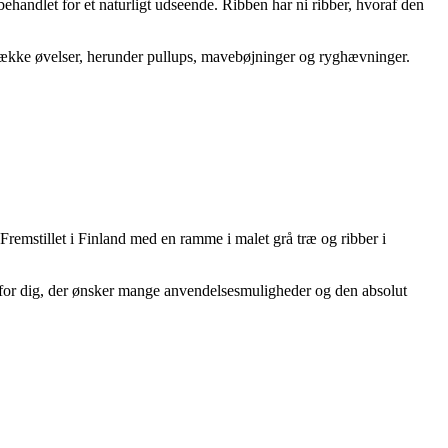
ehandlet for et naturligt udseende. Ribben har ni ribber, hvoraf den
række øvelser, herunder pullups, mavebøjninger og ryghævninger.
remstillet i Finland med en ramme i malet grå træ og ribber i
b for dig, der ønsker mange anvendelsesmuligheder og den absolut