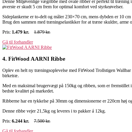
Denne Miljøvenlige vægribbe med ovale ribber er perfekt til træning i 
øverste er skudt 5 cm frem for optimal komfort ved styrkeøvelser.
Sideplankerne er to-delt og måler 230×70 cm, mens dybden er 10 cm 
Brug den sammen med træningselastikker for at træne skuldre, arme o
Pris:
1.479
kr.
1.879 kr.
Gå til forhandler
4. FitWood AARNI Ribbe
Oplev en helt ny træningsoplevelse med FitWood Trollstigen Wallbar R
birketræ.
Med en maksimal brugervægt på 150kg og ribben, som er fremstillet i 
bedste kvalitet på markedet.
Ribberne har en tykkelse på 30mm og dimensionerne er 220cm høj o
Denne ribbe vejer 21,5kg og leveres i to pakker á 12kg.
Pris:
6.244
kr.
7.500 kr.
Gå til forhandler