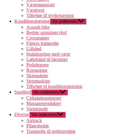
Vægtstangssæt
Vægtvest
Tilbehør til styrketræning
Konditionstræning
Vis undermenu
Assault bike
Bedste spinningcykel
Crosstrainer
Fitness trampolin
Gåbånd
Hulahopring med vægt
Løbebånd til hjemmet
Pedaltræner
Romaskine
Skimaskine
Stepmaskine
Tilbehør til konditionstræning
Sundhed
Vis undermenu
Cirkulationstræner
Massageprodukter
Varmepude
Diverse
Vis undermenu
Airtrack
Pilatesbolde
Trampolin til nedgravning