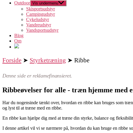
Outdoor
Vis undermenu
Skisportsudstyr
Campingudstyr
Cykeludstyr
Vandreudstyr
Vandsportsudstyr
Blog
Om
Forside
➤
Styrketræning
➤ Ribbe
Denne side er reklamefinansieret.
Ribbeøvelser for alle - træn hjemme med e
Har du nogensinde tænkt over, hvordan en ribbe kan bruges som træn
og lyst til at træne med en ribbe.
En ribbe kan hjælpe dig med at træne din styrke, balance og fleksibil
I denne artikel vil vi se nærmere på, hvordan du kan bruge en ribbe