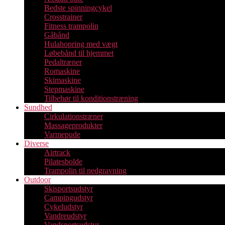
Bedste spinningcykel
Crosstrainer
Fitness trampolin
Gåbånd
Hulahopring med vægt
Løbebånd til hjemmet
Pedaltræner
Romaskine
Skimaskine
Stepmaskine
Tilbehør til konditionstræning
Sundhed
Cirkulationstræner
Massageprodukter
Varmepude
Diverse
Airtrack
Pilatesbolde
Trampolin til nedgravning
Outdoor
Skisportsudstyr
Campingudstyr
Cykeludstyr
Vandreudstyr
Vandsportsudstyr