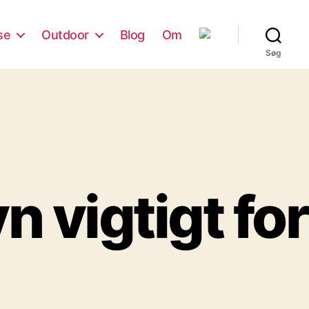
se
Outdoor
Blog
Om
Søg
 vigtigt for