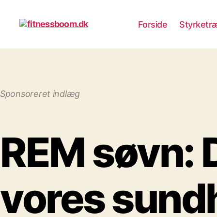
Forside
Styrketr
fitnessboom.dk
Sponsoreret indlæg
REM søvn: De
vores sund