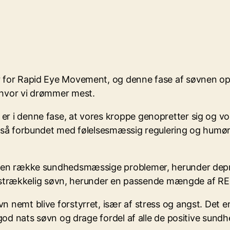
 for Rapid Eye Movement, og denne fase af søvnen opstå
 hvor vi drømmer mest.
er i denne fase, at vores kroppe genopretter sig og v
r også forbundet med følelsesmæssig regulering og hum
til en række sundhedsmæssige problemer, herunder de
r tilstrækkelig søvn, herunder en passende mængde af R
n nemt blive forstyrret, især af stress og angst. Det e
en god nats søvn og drage fordel af alle de positive su