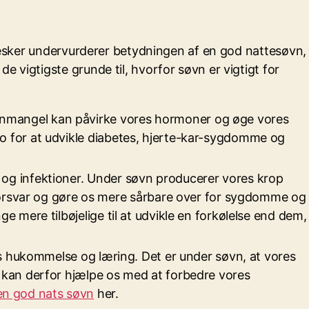
ennesker undervurderer betydningen af en god nattesøvn,
 vigtigste grunde til, hvorfor søvn er vigtigt for
øvnmangel kan påvirke vores hormoner og øge vores
ko for at udvikle diabetes, hjerte-kar-sygdomme og
e og infektioner. Under søvn producerer vores krop
orsvar og gøre os mere sårbare over for sygdomme og
e mere tilbøjelige til at udvikle en forkølelse end dem,
res hukommelse og læring. Det er under søvn, at vores
n kan derfor hjælpe os med at forbedre vores
 en god nats søvn
her.