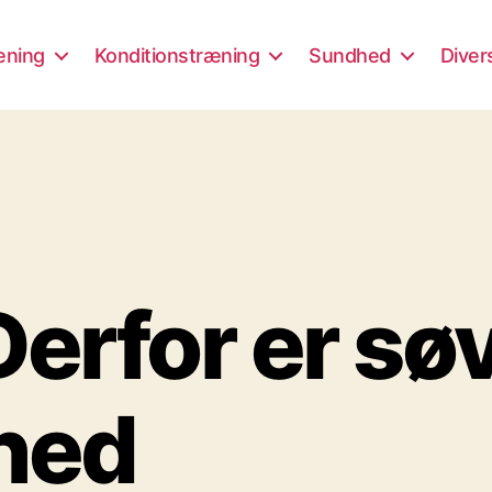
æning
Konditionstræning
Sundhed
Diver
rfor er søvn
hed