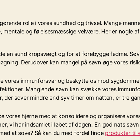
en afgørende rolle i vores sundhed og trivsel. Mange m
 mentale og følelsesmæssige velvære. Her er nogle af de
holde en sund kropsvægt og for at forebygge fedme. S
ægtøgning. Derudover kan mangel på søvn øge vores risi
 styrke vores immunforsvar og beskytte os mod sygdomm
nfektioner. Manglende søvn kan svække vores immunf
r, der sover mindre end syv timer om natten, er tre gang
hjælpe vores hjerne med at konsolidere og organisere vo
er, vi har indsamlet i løbet af dagen. En god nats søv
med at sove? Så kan du med fordel finde
produkter til