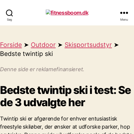
fitnessboom.dk
Søg
Menu
Forside
➤
Outdoor
➤
Skisportsudstyr
➤
Bedste twintip ski
Denne side er reklamefinansieret.
Bedste twintip ski i test: Se
de 3 udvalgte her
Twintip ski er afgørende for enhver entusiastisk
freestyle skiløber, der ønsker at udforske parker, hop