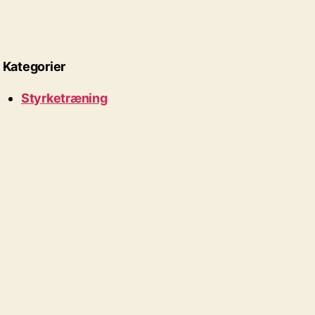
Kategorier
Styrketræning
Tilbehør til styrketræning
Konditionstræning
Tilbehør til konditionstræning
Sundhed
Massageprodukter
Diverse
Outdoor