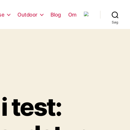
se
Outdoor
Blog
Om
Søg
 test: