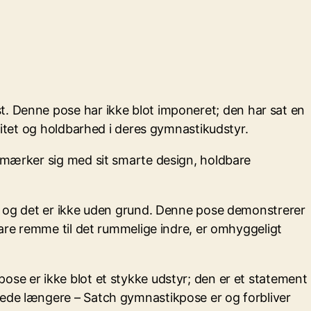
est. Denne pose har ikke blot imponeret; den har sat en
litet og holdbarhed i deres gymnastikudstyr.
udmærker sig med sit smarte design, holdbare
e, og det er ikke uden grund. Denne pose demonstrerer
bare remme til det rummelige indre, er omhyggeligt
ose er ikke blot et stykke udstyr; den er et statement
lede længere – Satch gymnastikpose er og forbliver