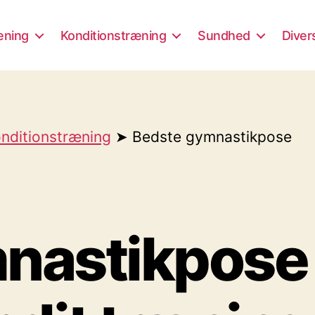
æning
Konditionstræning
Sundhed
Diver
konditionstræning
➤ Bedste gymnastikpose
astikpose i