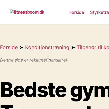
Forside
Styrketr
fitnessboom.dk
Forside
➤
Konditionstræning
➤
Tilbehør til 
Denne side er reklamefinansieret.
Bedste gymn