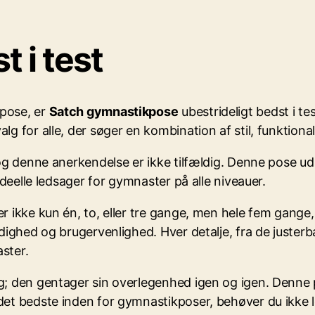
 i test
kpose, er
Satch gymnastikpose
ubestrideligt bedst i t
g for alle, der søger en kombination af stil, funktiona
” og denne anerkendelse er ikke tilfældig. Denne pose 
ideelle ledsager for gymnaster på alle niveauer.
er ikke kun én, to, eller tre gange, men hele fem gang
idighed og brugervenlighed. Hver detalje, fra de juster
ster.
g; den gentager sin overlegenhed igen og igen. Denne p
det bedste inden for gymnastikposer, behøver du ikke 