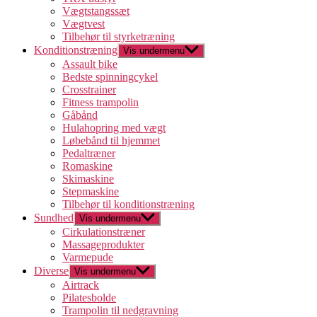
Vægtstangssæt
Vægtvest
Tilbehør til styrketræning
Konditionstræning
Vis undermenu
Assault bike
Bedste spinningcykel
Crosstrainer
Fitness trampolin
Gåbånd
Hulahopring med vægt
Løbebånd til hjemmet
Pedaltræner
Romaskine
Skimaskine
Stepmaskine
Tilbehør til konditionstræning
Sundhed
Vis undermenu
Cirkulationstræner
Massageprodukter
Varmepude
Diverse
Vis undermenu
Airtrack
Pilatesbolde
Trampolin til nedgravning