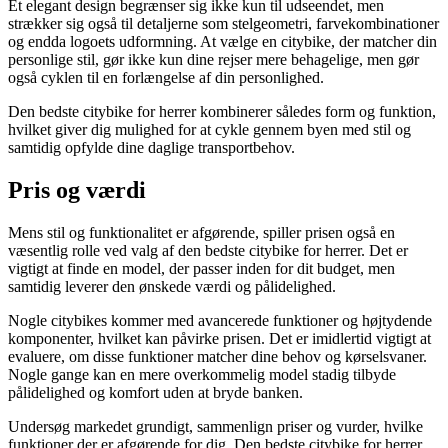
Et elegant design begrænser sig ikke kun til udseendet, men
strækker sig også til detaljerne som stelgeometri, farvekombinationer
og endda logoets udformning. At vælge en citybike, der matcher din
personlige stil, gør ikke kun dine rejser mere behagelige, men gør
også cyklen til en forlængelse af din personlighed.
Den bedste citybike for herrer kombinerer således form og funktion,
hvilket giver dig mulighed for at cykle gennem byen med stil og
samtidig opfylde dine daglige transportbehov.
Pris og værdi
Mens stil og funktionalitet er afgørende, spiller prisen også en
væsentlig rolle ved valg af den bedste citybike for herrer. Det er
vigtigt at finde en model, der passer inden for dit budget, men
samtidig leverer den ønskede værdi og pålidelighed.
Nogle citybikes kommer med avancerede funktioner og højtydende
komponenter, hvilket kan påvirke prisen. Det er imidlertid vigtigt at
evaluere, om disse funktioner matcher dine behov og kørselsvaner.
Nogle gange kan en mere overkommelig model stadig tilbyde
pålidelighed og komfort uden at bryde banken.
Undersøg markedet grundigt, sammenlign priser og vurder, hvilke
funktioner der er afgørende for dig. Den bedste citybike for herrer