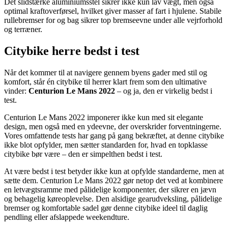
Det slidstærke aluminiumsstel sikrer ikke kun lav vægt, men også
optimal kraftoverførsel, hvilket giver masser af fart i hjulene. Stabile
rullebremser for og bag sikrer top bremseevne under alle vejrforhold
og terræner.
Citybike herre bedst i test
Når det kommer til at navigere gennem byens gader med stil og
komfort, står én citybike til herrer klart frem som den ultimative
vinder:
Centurion Le Mans 2022
– og ja, den er virkelig bedst i
test.
Centurion Le Mans 2022 imponerer ikke kun med sit elegante
design, men også med en ydeevne, der overskrider forventningerne.
Vores omfattende tests har gang på gang bekræftet, at denne citybike
ikke blot opfylder, men sætter standarden for, hvad en topklasse
citybike bør være – den er simpelthen bedst i test.
At være bedst i test betyder ikke kun at opfylde standarderne, men at
sætte dem. Centurion Le Mans 2022 gør netop det ved at kombinere
en letvægtsramme med pålidelige komponenter, der sikrer en jævn
og behagelig køreoplevelse. Den alsidige gearudveksling, pålidelige
bremser og komfortable sadel gør denne citybike ideel til daglig
pendling eller afslappede weekendture.