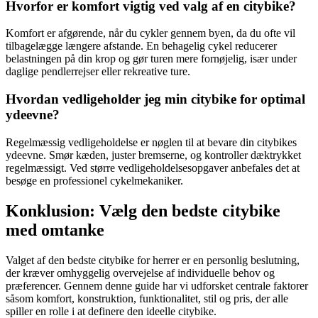
Hvorfor er komfort vigtig ved valg af en citybike?
Komfort er afgørende, når du cykler gennem byen, da du ofte vil
tilbagelægge længere afstande. En behagelig cykel reducerer
belastningen på din krop og gør turen mere fornøjelig, især under
daglige pendlerrejser eller rekreative ture.
Hvordan vedligeholder jeg min citybike for optimal
ydeevne?
Regelmæssig vedligeholdelse er nøglen til at bevare din citybikes
ydeevne. Smør kæden, juster bremserne, og kontroller dæktrykket
regelmæssigt. Ved større vedligeholdelsesopgaver anbefales det at
besøge en professionel cykelmekaniker.
Konklusion: Vælg den bedste citybike
med omtanke
Valget af den bedste citybike for herrer er en personlig beslutning,
der kræver omhyggelig overvejelse af individuelle behov og
præferencer. Gennem denne guide har vi udforsket centrale faktorer
såsom komfort, konstruktion, funktionalitet, stil og pris, der alle
spiller en rolle i at definere den ideelle citybike.