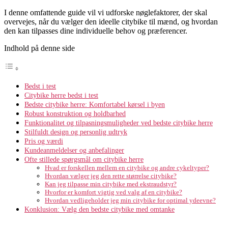
I denne omfattende guide vil vi udforske nøglefaktorer, der skal
overvejes, når du vælger den ideelle citybike til mænd, og hvordan
den kan tilpasses dine individuelle behov og præferencer.
Indhold på denne side
Bedst i test
Citybike herre bedst i test
Bedste citybike herre: Komfortabel kørsel i byen
Robust konstruktion og holdbarhed
Funktionalitet og tilpasningsmuligheder ved bedste citybike herre
Stilfuldt design og personlig udtryk
Pris og værdi
Kundeanmeldelser og anbefalinger
Ofte stillede spørgsmål om citybike herre
Hvad er forskellen mellem en citybike og andre cykeltyper?
Hvordan vælger jeg den rette størrelse citybike?
Kan jeg tilpasse min citybike med ekstraudstyr?
Hvorfor er komfort vigtig ved valg af en citybike?
Hvordan vedligeholder jeg min citybike for optimal ydeevne?
Konklusion: Vælg den bedste citybike med omtanke