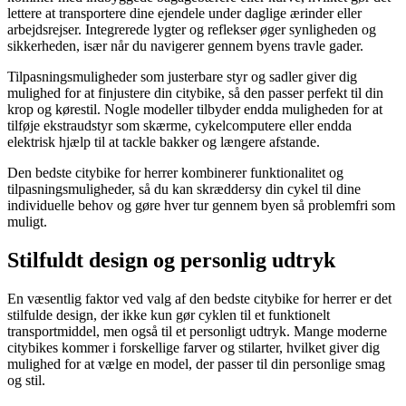
lettere at transportere dine ejendele under daglige ærinder eller
arbejdsrejser. Integrerede lygter og reflekser øger synligheden og
sikkerheden, især når du navigerer gennem byens travle gader.
Tilpasningsmuligheder som justerbare styr og sadler giver dig
mulighed for at finjustere din citybike, så den passer perfekt til din
krop og kørestil. Nogle modeller tilbyder endda muligheden for at
tilføje ekstraudstyr som skærme, cykelcomputere eller endda
elektrisk hjælp til at tackle bakker og længere afstande.
Den bedste citybike for herrer kombinerer funktionalitet og
tilpasningsmuligheder, så du kan skræddersy din cykel til dine
individuelle behov og gøre hver tur gennem byen så problemfri som
muligt.
Stilfuldt design og personlig udtryk
En væsentlig faktor ved valg af den bedste citybike for herrer er det
stilfulde design, der ikke kun gør cyklen til et funktionelt
transportmiddel, men også til et personligt udtryk. Mange moderne
citybikes kommer i forskellige farver og stilarter, hvilket giver dig
mulighed for at vælge en model, der passer til din personlige smag
og stil.