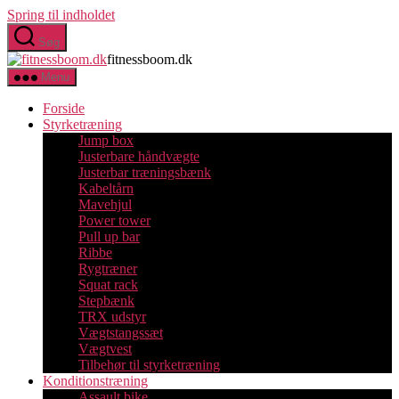
Spring til indholdet
Søg
fitnessboom.dk
Menu
Forside
Styrketræning
Jump box
Justerbare håndvægte
Justerbar træningsbænk
Kabeltårn
Mavehjul
Power tower
Pull up bar
Ribbe
Rygtræner
Squat rack
Stepbænk
TRX udstyr
Vægtstangssæt
Vægtvest
Tilbehør til styrketræning
Konditionstræning
Assault bike