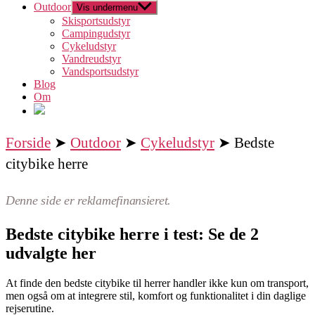
Outdoor
Vis undermenu
Skisportsudstyr
Campingudstyr
Cykeludstyr
Vandreudstyr
Vandsportsudstyr
Blog
Om
Forside
➤
Outdoor
➤
Cykeludstyr
➤
Bedste
citybike herre
Denne side er reklamefinansieret.
Bedste citybike herre i test: Se de 2
udvalgte her
At finde den bedste citybike til herrer handler ikke kun om transport,
men også om at integrere stil, komfort og funktionalitet i din daglige
rejserutine.