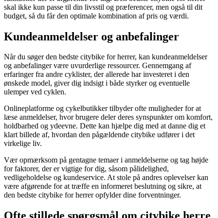
skal ikke kun passe til din livsstil og præferencer, men også til dit
budget, så du får den optimale kombination af pris og værdi.
Kundeanmeldelser og anbefalinger
Når du søger den bedste citybike for herrer, kan kundeanmeldelser
og anbefalinger være uvurderlige ressourcer. Gennemgang af
erfaringer fra andre cyklister, der allerede har investeret i den
ønskede model, giver dig indsigt i både styrker og eventuelle
ulemper ved cyklen.
Onlineplatforme og cykelbutikker tilbyder ofte muligheder for at
læse anmeldelser, hvor brugere deler deres synspunkter om komfort,
holdbarhed og ydeevne. Dette kan hjælpe dig med at danne dig et
klart billede af, hvordan den pågældende citybike udfører i det
virkelige liv.
Vær opmærksom på gentagne temaer i anmeldelserne og tag højde
for faktorer, der er vigtige for dig, såsom pålidelighed,
vedligeholdelse og kundeservice. At stole på andres oplevelser kan
være afgørende for at træffe en informeret beslutning og sikre, at
den bedste citybike for herrer opfylder dine forventninger.
Ofte stillede spørgsmål om citybike herre