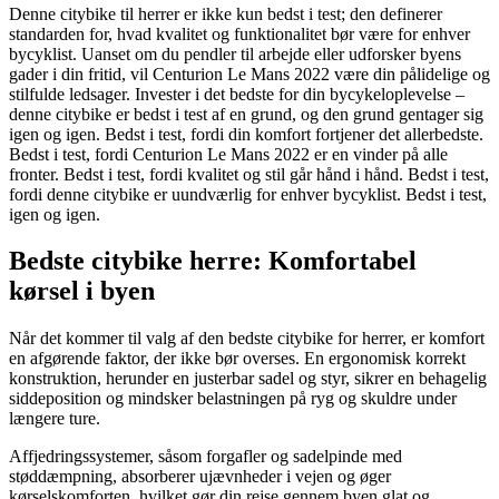
Denne citybike til herrer er ikke kun bedst i test; den definerer
standarden for, hvad kvalitet og funktionalitet bør være for enhver
bycyklist. Uanset om du pendler til arbejde eller udforsker byens
gader i din fritid, vil Centurion Le Mans 2022 være din pålidelige og
stilfulde ledsager. Invester i det bedste for din bycykeloplevelse –
denne citybike er bedst i test af en grund, og den grund gentager sig
igen og igen. Bedst i test, fordi din komfort fortjener det allerbedste.
Bedst i test, fordi Centurion Le Mans 2022 er en vinder på alle
fronter. Bedst i test, fordi kvalitet og stil går hånd i hånd. Bedst i test,
fordi denne citybike er uundværlig for enhver bycyklist. Bedst i test,
igen og igen.
Bedste citybike herre: Komfortabel
kørsel i byen
Når det kommer til valg af den bedste citybike for herrer, er komfort
en afgørende faktor, der ikke bør overses. En ergonomisk korrekt
konstruktion, herunder en justerbar sadel og styr, sikrer en behagelig
siddeposition og mindsker belastningen på ryg og skuldre under
længere ture.
Affjedringssystemer, såsom forgafler og sadelpinde med
støddæmpning, absorberer ujævnheder i vejen og øger
kørselskomforten, hvilket gør din rejse gennem byen glat og