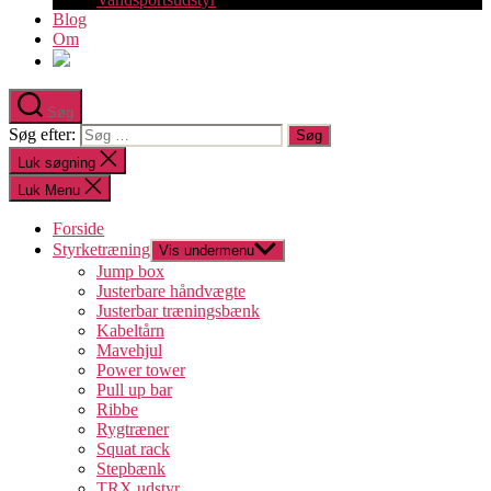
Blog
Om
Søg
Søg efter:
Luk søgning
Luk Menu
Forside
Styrketræning
Vis undermenu
Jump box
Justerbare håndvægte
Justerbar træningsbænk
Kabeltårn
Mavehjul
Power tower
Pull up bar
Ribbe
Rygtræner
Squat rack
Stepbænk
TRX udstyr