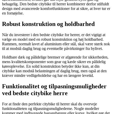
behagelig. Den bedste citybike til herrer kombinerer derfor stilfuldt
design med avancerede komfortfunktioner for at sikre, at hver tur er
en fornøjelse.
Robust konstruktion og holdbarhed
Når du investerer i den bedste citybike for herrer, er det vigtigt at
vælge en model med en robust konstruktion og høj holdbarhed.
Rammen, normalt lavet af aluminium eller stål, skal være stærk nok
til at modstå daglig brug og eventuelle påvirkninger fra bylivet.
Holdbare dæk og pålidelige bremser er afgørende for sikkerheden,
mens kvalitetskomponenter som gear og kæde sikrer en pålidelig
køreoplevelse. En solid konstruktion betyder ikke kun, at din
citybike kan modstå belastningen af daglig brug, men også at den
kræver mindre vedligeholdelse og har en længere levetid.
Funktionalitet og tilpasningsmuligheder
ved bedste citybike herre
For at finde den perfekte citybike til herrer skal du overveje
funktionaliteten og tilpasningsmulighederne. Nogle modeller
kommer med indbyggede bagagebærere eller kurve, hvilket gør det