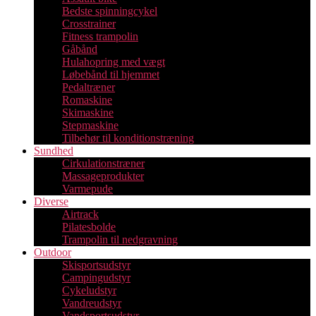
Bedste spinningcykel
Crosstrainer
Fitness trampolin
Gåbånd
Hulahopring med vægt
Løbebånd til hjemmet
Pedaltræner
Romaskine
Skimaskine
Stepmaskine
Tilbehør til konditionstræning
Sundhed
Cirkulationstræner
Massageprodukter
Varmepude
Diverse
Airtrack
Pilatesbolde
Trampolin til nedgravning
Outdoor
Skisportsudstyr
Campingudstyr
Cykeludstyr
Vandreudstyr
Vandsportsudstyr