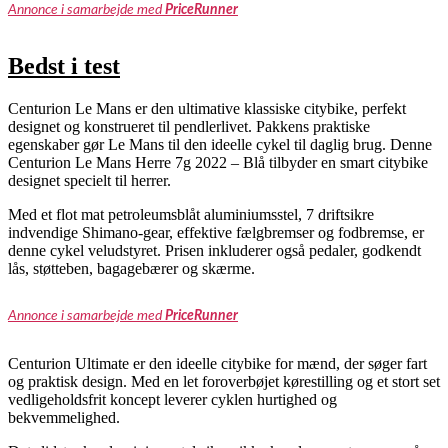
Annonce i samarbejde med
PriceRunner
Bedst i test
Centurion Le Mans er den ultimative klassiske citybike, perfekt
designet og konstrueret til pendlerlivet. Pakkens praktiske
egenskaber gør Le Mans til den ideelle cykel til daglig brug. Denne
Centurion Le Mans Herre 7g 2022 – Blå tilbyder en smart citybike
designet specielt til herrer.
Med et flot mat petroleumsblåt aluminiumsstel, 7 driftsikre
indvendige Shimano-gear, effektive fælgbremser og fodbremse, er
denne cykel veludstyret. Prisen inkluderer også pedaler, godkendt
lås, støtteben, bagagebærer og skærme.
Annonce i samarbejde med
PriceRunner
Centurion Ultimate er den ideelle citybike for mænd, der søger fart
og praktisk design. Med en let foroverbøjet kørestilling og et stort set
vedligeholdsfrit koncept leverer cyklen hurtighed og
bekvemmelighed.