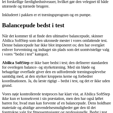
let forskellige færdighedsniveauer, hvilket gør den velegnet til både
utrænede og trænede brugere.
Inkluderet i pakken er et træningsprogram og en pumpe.
Balancepude bedst i test
Når det kommer til at finde den ultimative balancepude, skinner
Abilica SoftStep som den ukronede mester i vores omfattende test.
Denne balancepude har ikke blot imponeret os; den har overgået
enhver forventning og indtaget sin plads som det uomtvistelige valg
i vores “bedst i test” kategori.
Abilica SoftStep
er ikke bare bedst i test; den definerer standarden
for overlegen balance- og styrketræning. Med sin bløde og
behagelige overflade giver den en udfordrende træningsoplevelse
samtidig med, at den styrker kroppens kerne og forbedrer
koordinationen. Ja, du læste rigtigt – bedst i test, og det er ikke uden
grund.
Vores nøje kontrollerede testproces har klart vist, at Abilica SoftStep
ikke kun er konsekvent i sin præstation, men den har også løftet
barren for, hvad man kan forvente af en balancepude. Dens holdbare
materiale og alsidige anvendelsesmuligheder gør den til det
foretrukne valg for fitnessentusiaster og professionelle. Bedst i test,