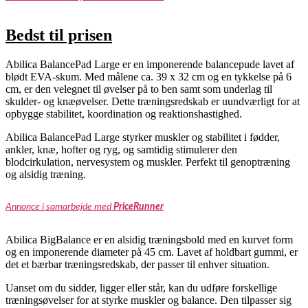
Bedst til prisen
Abilica BalancePad Large er en imponerende balancepude lavet af
blødt EVA-skum. Med målene ca. 39 x 32 cm og en tykkelse på 6
cm, er den velegnet til øvelser på to ben samt som underlag til
skulder- og knæøvelser. Dette træningsredskab er uundværligt for at
opbygge stabilitet, koordination og reaktionshastighed.
Abilica BalancePad Large styrker muskler og stabilitet i fødder,
ankler, knæ, hofter og ryg, og samtidig stimulerer den
blodcirkulation, nervesystem og muskler. Perfekt til genoptræning
og alsidig træning.
Annonce i samarbejde med
PriceRunner
Abilica BigBalance er en alsidig træningsbold med en kurvet form
og en imponerende diameter på 45 cm. Lavet af holdbart gummi, er
det et bærbar træningsredskab, der passer til enhver situation.
Uanset om du sidder, ligger eller står, kan du udføre forskellige
træningsøvelser for at styrke muskler og balance. Den tilpasser sig