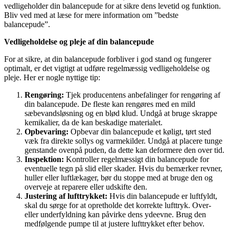
vedligeholder din balancepude for at sikre dens levetid og funktion.
Bliv ved med at læse for mere information om ”bedste
balancepude”.
Vedligeholdelse og pleje af din balancepude
For at sikre, at din balancepude forbliver i god stand og fungerer
optimalt, er det vigtigt at udføre regelmæssig vedligeholdelse og
pleje. Her er nogle nyttige tip:
Rengøring:
Tjek producentens anbefalinger for rengøring af
din balancepude. De fleste kan rengøres med en mild
sæbevandsløsning og en blød klud. Undgå at bruge skrappe
kemikalier, da de kan beskadige materialet.
Opbevaring:
Opbevar din balancepude et køligt, tørt sted
væk fra direkte sollys og varmekilder. Undgå at placere tunge
genstande ovenpå puden, da dette kan deformere den over tid.
Inspektion:
Kontroller regelmæssigt din balancepude for
eventuelle tegn på slid eller skader. Hvis du bemærker revner,
huller eller luftlækager, bør du stoppe med at bruge den og
overveje at reparere eller udskifte den.
Justering af lufttrykket:
Hvis din balancepude er luftfyldt,
skal du sørge for at opretholde det korrekte lufttryk. Over-
eller underfyldning kan påvirke dens ydeevne. Brug den
medfølgende pumpe til at justere lufttrykket efter behov.