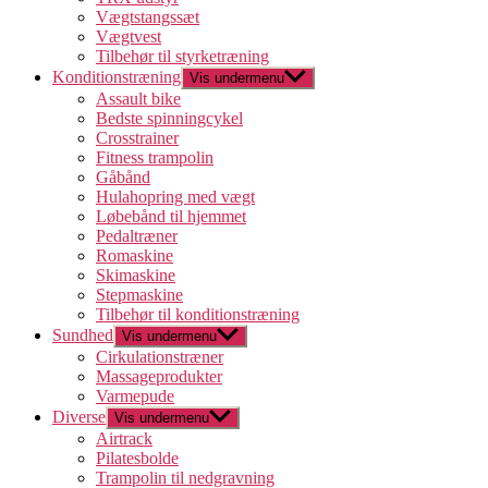
Vægtstangssæt
Vægtvest
Tilbehør til styrketræning
Konditionstræning
Vis undermenu
Assault bike
Bedste spinningcykel
Crosstrainer
Fitness trampolin
Gåbånd
Hulahopring med vægt
Løbebånd til hjemmet
Pedaltræner
Romaskine
Skimaskine
Stepmaskine
Tilbehør til konditionstræning
Sundhed
Vis undermenu
Cirkulationstræner
Massageprodukter
Varmepude
Diverse
Vis undermenu
Airtrack
Pilatesbolde
Trampolin til nedgravning