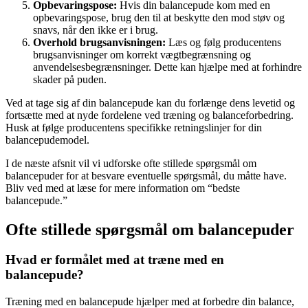
Opbevaringspose:
Hvis din balancepude kom med en
opbevaringspose, brug den til at beskytte den mod støv og
snavs, når den ikke er i brug.
Overhold brugsanvisningen:
Læs og følg producentens
brugsanvisninger om korrekt vægtbegrænsning og
anvendelsesbegrænsninger. Dette kan hjælpe med at forhindre
skader på puden.
Ved at tage sig af din balancepude kan du forlænge dens levetid og
fortsætte med at nyde fordelene ved træning og balanceforbedring.
Husk at følge producentens specifikke retningslinjer for din
balancepudemodel.
I de næste afsnit vil vi udforske ofte stillede spørgsmål om
balancepuder for at besvare eventuelle spørgsmål, du måtte have.
Bliv ved med at læse for mere information om “bedste
balancepude.”
Ofte stillede spørgsmål om balancepuder
Hvad er formålet med at træne med en
balancepude?
Træning med en balancepude hjælper med at forbedre din balance,