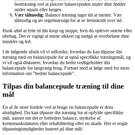
bentræning ved at placere balancepuden under dine fødder
under squats eller lunges.
Vær tålmodig
: Balance træning tager tid at mestre. Vær
tålmodig og øv regelmæssigt for at se fremskridt over tid.
Husk altid at lytte til din krop og stoppe, hvis du oplever smerte eller
ubehag. Det er vigtigt at træne sikkert og undgå at overbelaste dine
muskler og led.
I de følgende afsnit vil vi udforske, hvordan du kan tilpasse din
træning med en balancepude for at opnå specifikke træningsmål, og
vi vil også diskutere, hvordan du bedst vedligeholder din
balancepude for langvarig brug. Fortsæt med at følge med for mere
information om ”bedste balancepude”.
Tilpas din balancepude træning til dine
mål
En af de store fordele ved at bruge en balancepude er dens
alsidighed. Du kan tilpasse din træning for at opfylde specifikke
mål, uanset om det er forbedret balance, styrkelse af
kernemuskulaturen eller rehabilitering efter en skade. Her er nogle
tilpasningsmuligheder baseret på dine mål: