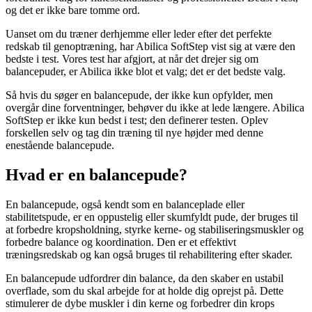
og det er ikke bare tomme ord.
Uanset om du træner derhjemme eller leder efter det perfekte
redskab til genoptræning, har Abilica SoftStep vist sig at være den
bedste i test. Vores test har afgjort, at når det drejer sig om
balancepuder, er Abilica ikke blot et valg; det er det bedste valg.
Så hvis du søger en balancepude, der ikke kun opfylder, men
overgår dine forventninger, behøver du ikke at lede længere. Abilica
SoftStep er ikke kun bedst i test; den definerer testen. Oplev
forskellen selv og tag din træning til nye højder med denne
enestående balancepude.
Hvad er en balancepude?
En balancepude, også kendt som en balanceplade eller
stabilitetspude, er en oppustelig eller skumfyldt pude, der bruges til
at forbedre kropsholdning, styrke kerne- og stabiliseringsmuskler og
forbedre balance og koordination. Den er et effektivt
træningsredskab og kan også bruges til rehabilitering efter skader.
En balancepude udfordrer din balance, da den skaber en ustabil
overflade, som du skal arbejde for at holde dig oprejst på. Dette
stimulerer de dybe muskler i din kerne og forbedrer din krops