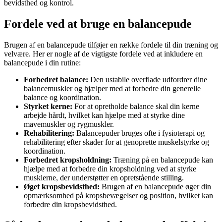
bevidsthed og kontrol.
Fordele ved at bruge en balancepude
Brugen af en balancepude tilføjer en række fordele til din træning og
velvære. Her er nogle af de vigtigste fordele ved at inkludere en
balancepude i din rutine:
Forbedret balance:
Den ustabile overflade udfordrer dine
balancemuskler og hjælper med at forbedre din generelle
balance og koordination.
Styrket kerne:
For at opretholde balance skal din kerne
arbejde hårdt, hvilket kan hjælpe med at styrke dine
mavemuskler og rygmuskler.
Rehabilitering:
Balancepuder bruges ofte i fysioterapi og
rehabilitering efter skader for at genoprette muskelstyrke og
koordination.
Forbedret kropsholdning:
Træning på en balancepude kan
hjælpe med at forbedre din kropsholdning ved at styrke
musklerne, der understøtter en opretstående stilling.
Øget kropsbevidsthed:
Brugen af en balancepude øger din
opmærksomhed på kropsbevægelser og position, hvilket kan
forbedre din kropsbevidsthed.