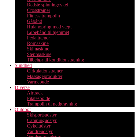
Bedste spinningcykel
Crosstrainer
Fitness trampolin
Gåbånd
Hulahopring med vægt
Løbebånd til hjemmet
Pedaltræner
Romaskine
Skimaskine
Stepmaskine
Tilbehør til konditionstræning
Sundhed
Cirkulationstræner
Massageprodukter
Varmepude
Diverse
Airtrack
Pilatesbolde
Trampolin til nedgravning
Outdoor
Skisportsudstyr
Campingudstyr
Cykeludstyr
Vandreudstyr
Vandsportsudstyr