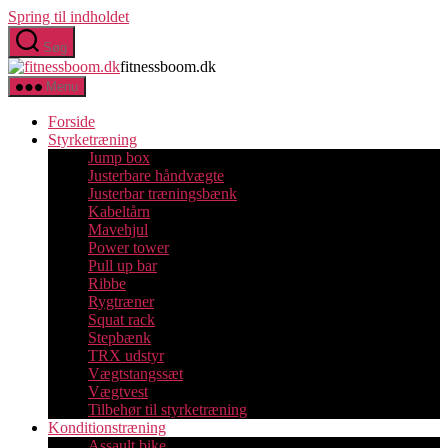
Spring til indholdet
Søg
fitnessboom.dk
Menu
Forside
Styrketræning
Jump box
Justerbare håndvægte
Justerbar træningsbænk
Kabeltårn
Mavehjul
Power tower
Pull up bar
Ribbe
Rygtræner
Squat rack
Stepbænk
TRX udstyr
Vægtstangssæt
Vægtvest
Tilbehør til styrketræning
Konditionstræning
Assault bike