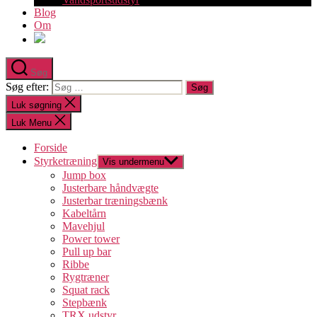
Blog
Om
Søg
Søg efter:
Luk søgning
Luk Menu
Forside
Styrketræning
Vis undermenu
Jump box
Justerbare håndvægte
Justerbar træningsbænk
Kabeltårn
Mavehjul
Power tower
Pull up bar
Ribbe
Rygtræner
Squat rack
Stepbænk
TRX udstyr