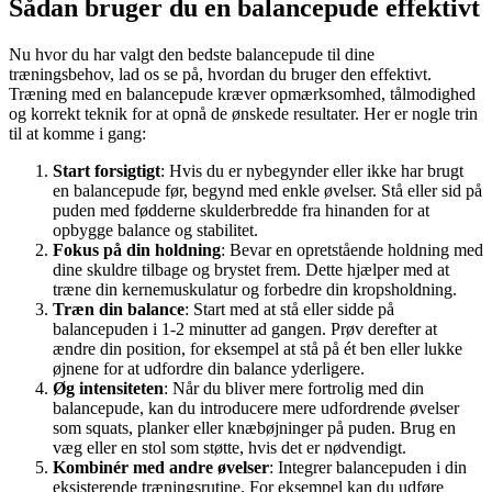
Sådan bruger du en balancepude effektivt
Nu hvor du har valgt den bedste balancepude til dine
træningsbehov, lad os se på, hvordan du bruger den effektivt.
Træning med en balancepude kræver opmærksomhed, tålmodighed
og korrekt teknik for at opnå de ønskede resultater. Her er nogle trin
til at komme i gang:
Start forsigtigt
: Hvis du er nybegynder eller ikke har brugt
en balancepude før, begynd med enkle øvelser. Stå eller sid på
puden med fødderne skulderbredde fra hinanden for at
opbygge balance og stabilitet.
Fokus på din holdning
: Bevar en opretstående holdning med
dine skuldre tilbage og brystet frem. Dette hjælper med at
træne din kernemuskulatur og forbedre din kropsholdning.
Træn din balance
: Start med at stå eller sidde på
balancepuden i 1-2 minutter ad gangen. Prøv derefter at
ændre din position, for eksempel at stå på ét ben eller lukke
øjnene for at udfordre din balance yderligere.
Øg intensiteten
: Når du bliver mere fortrolig med din
balancepude, kan du introducere mere udfordrende øvelser
som squats, planker eller knæbøjninger på puden. Brug en
væg eller en stol som støtte, hvis det er nødvendigt.
Kombinér med andre øvelser
: Integrer balancepuden i din
eksisterende træningsrutine. For eksempel kan du udføre