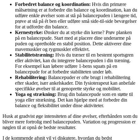
Forbedret balance og koordination:
Hvis din primære
målsætning er at forbedre din balance og koordination, kan du
udføre enkle øvelser som at stå på balancepuden i længere tid,
prøve at stå på ét ben eller udføre små side-til-side bevægelser
for at udfordre din balance.
Kernestyrke:
Ønsker du at styrke din kerne? Prøv planken
på en balancepude. Start med at placere dine underarme på
puden og opretholde en stabil position. Dette aktiverer dine
mavemuskler og rygmuskler effektivt.
Stabilitetstræning:
Hvis du træner til en bestemt sportsgren
eller aktivitet, kan du integrere balancepuden i din træning.
For eksempel kan løbere udføre 1-bens squats på en
balancepude for at forbedre stabiliteten under løb.
Rehabilitering:
Balancepuder er ofte brugt i rehabilitering
efter skader, især ankelskader. Din fysioterapeut kan anbefale
specifikke øvelser til at genoprette styrke og mobilitet.
Yoga og strækning:
Brug din balancepude som en støtte til
yoga eller strækning. Det kan hjælpe med at forbedre din
balance og fleksibilitet under disse aktiviteter.
Husk at gradvist øge intensiteten af dine øvelser, efterhånden som du
bliver mere fortrolig med balancepuden. Variation og progression er
nøglen til at opnå de bedste resultater.
I de kommende afsnit vil vi diskutere, hvordan du bedst