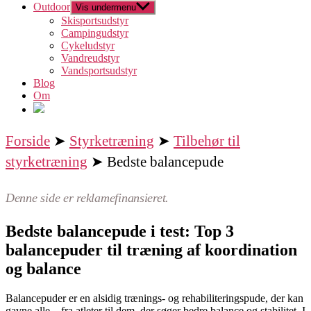
Outdoor
Vis undermenu
Skisportsudstyr
Campingudstyr
Cykeludstyr
Vandreudstyr
Vandsportsudstyr
Blog
Om
Forside
➤
Styrketræning
➤
Tilbehør til
styrketræning
➤ Bedste balancepude
Denne side er reklamefinansieret.
Bedste balancepude i test: Top 3
balancepuder til træning af koordination
og balance
Balancepuder er en alsidig trænings- og rehabiliteringspude, der kan
gavne alle – fra atleter til dem, der søger bedre balance og stabilitet. I