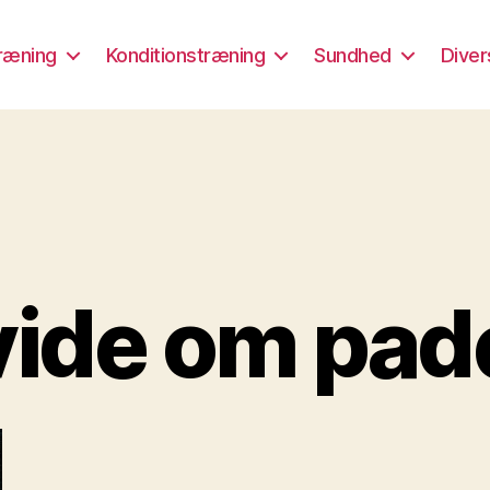
ræning
Konditionstræning
Sundhed
Diver
 vide om pad