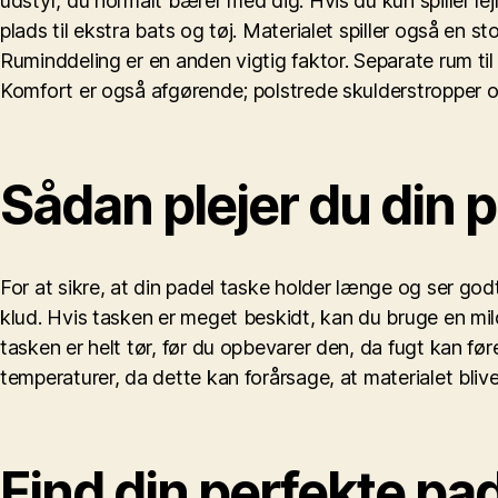
udstyr, du normalt bærer med dig. Hvis du kun spiller le
plads til ekstra bats og tøj. Materialet spiller også en s
Ruminddeling er en anden vigtig faktor. Separate rum ti
Komfort er også afgørende; polstrede skulderstropper o
Sådan plejer du din 
For at sikre, at din padel taske holder længe og ser god
klud. Hvis tasken er meget beskidt, kan du bruge en mi
tasken er helt tør, før du opbevarer den, da fugt kan før
temperaturer, da dette kan forårsage, at materialet blive
Find din perfekte pa