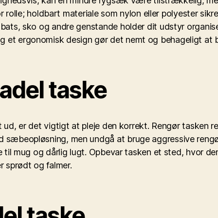
jlighedsvis, kan en mindre rygsæk være tilstrækkelig, men
tor rolle; holdbart materiale som nylon eller polyester si
l bats, sko og andre genstande holder dit udstyr organis
g et ergonomisk design gør det nemt og behageligt at b
padel taske
t ud, er det vigtigt at pleje den korrekt. Rengør tasken
ld sæbeopløsning, men undgå at bruge aggressive rengøri
e til mug og dårlig lugt. Opbevar tasken et sted, hvor de
r sprødt og falmer.
del taske