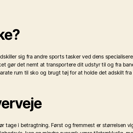
ke?
 adskiller sig fra andre sports tasker ved dens specialise
lket gør det nemt at transportere dit udstyr til og fra b
te rum til sko og brugt tøj for at holde det adskilt fra r
verveje
bør tage i betragtning. Først og fremmest er størrelsen v