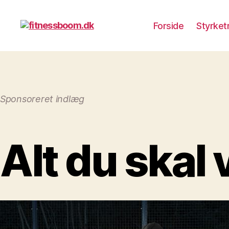
Forside
Styrket
fitnessboom.dk
Sponsoreret indlæg
Alt du skal