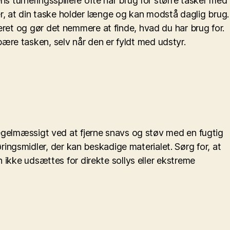
s turneringsspillere ofte har brug for større tasker med
krer, at din taske holder længe og kan modstå daglig brug.
eret og gør det nemmere at finde, hvad du har brug for.
ære tasken, selv når den er fyldt med udstyr.
 regelmæssigt ved at fjerne snavs og støv med en fugtig
ngsmidler, der kan beskadige materialet. Sørg for, at
n ikke udsættes for direkte sollys eller ekstreme