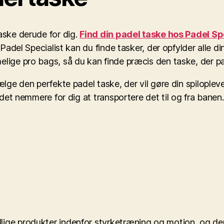
aske derude for dig.
Find din padel taske hos Padel Sp
Padel Specialist kan du finde tasker, der opfylder alle din
ige pro bags, så du kan finde præcis den taske, der passer
vælge den perfekte padel taske, der vil gøre din spilopl
e det nemmere for dig at transportere det til og fra bane
lige produkter indenfor styrketræning og motion, og de