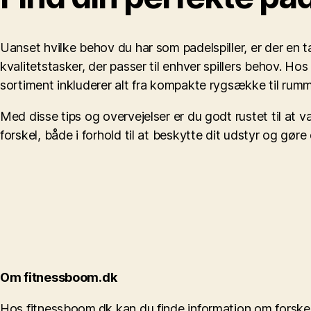
Uanset hvilke behov du har som padelspiller, er der en t
kvalitetstasker, der passer til enhver spillers behov. Hos 
sortiment inkluderer alt fra kompakte rygsække til rummel
Med disse tips og overvejelser er du godt rustet til at 
forskel, både i forhold til at beskytte dit udstyr og gør
Om fitnessboom.dk
Hos fitnessboom.dk kan du finde information om forskel